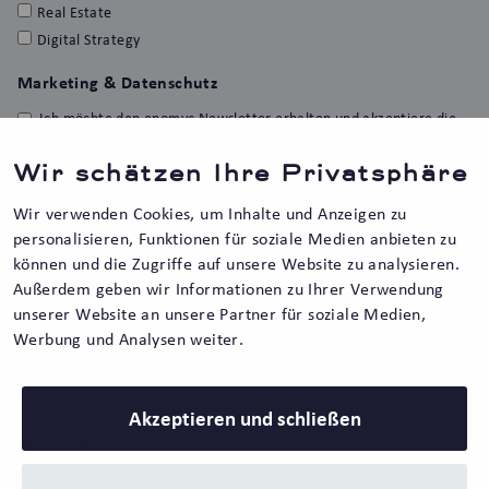
Real Estate
Digital Strategy
Marketing & Datenschutz
Ich möchte den enomyc Newsletter erhalten und akzeptiere die
Erfolgsmessung sowie die Datenschutzerklärung.
*
Wir schätzen Ihre Privatsphäre
Sie können den Newsletter jederzeit über den Abbestellen-
Link in der Fußzeile jeder E-Mail oder per Mail an
kontakt@enomyc.com abbestellen. Unsere
Wir verwenden Cookies, um Inhalte und Anzeigen zu
Datenschutzbestimmungen
können Sie hier lesen.
personalisieren, Funktionen für soziale Medien anbieten zu
können und die Zugriffe auf unsere Website zu analysieren.
Außerdem geben wir Informationen zu Ihrer Verwendung
unserer Website an unsere Partner für soziale Medien,
Werbung und Analysen weiter.
Akzeptieren und schließen
zur Blogübersicht ›