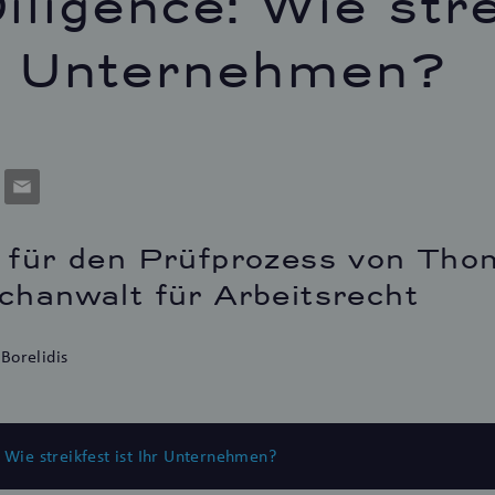
iligence: Wie stre
hr Unternehmen?
p
cket
E-
Mail
n für den Prüfprozess von Tho
chanwalt für Arbeitsrecht
Borelidis
 Wie streikfest ist Ihr Unternehmen?