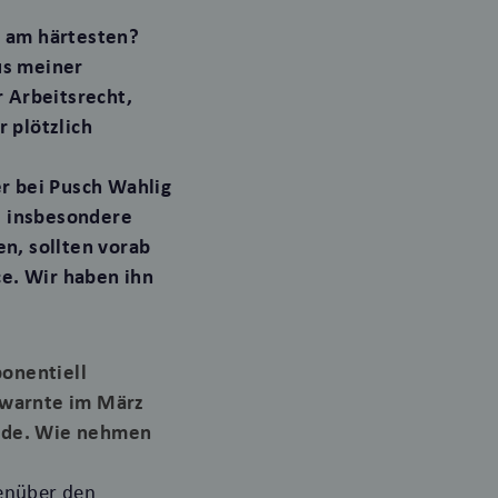
n am härtesten?
us meiner
 Arbeitsrecht,
 plötzlich
r bei Pusch Wahlig
, insbesondere
n, sollten vorab
ce. Wir haben ihn
ponentiell
 warnte im März
erde. Wie nehmen
genüber den