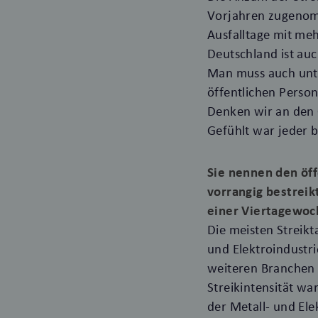
Vorjahren zugenomm
Ausfalltage mit meh
Deutschland ist auc
Man muss auch unte
öffentlichen Perso
Denken wir an den G
Gefühlt war jeder b
Sie nennen den öf
vorrangig bestreik
einer Viertagewoc
Die meisten Streikt
und Elektroindustri
weiteren Branchen 
Streikintensität wa
der Metall- und Ele