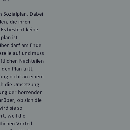
 Sozialplan. Dabei
en, die ihren
 Es besteht keine
plan ist
über darf am Ende
sstelle auf und muss
ftlichen Nachteilen
den Plan tritt,
rung nicht an einem
sch die Umsetzung
zung der horrenden
arüber, ob sich die
ird sie so
t, weil die
lichen Vorteil