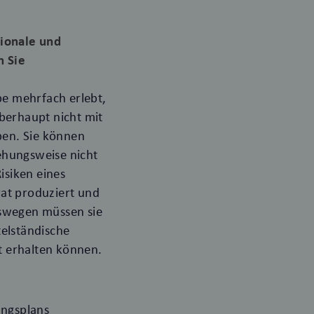
tionale und
n Sie
be mehrfach erlebt,
berhaupt nicht mit
aben. Sie können
ehungsweise nicht
isiken eines
rrat produziert und
eswegen müssen sie
telständische
t erhalten können.
ungsplans