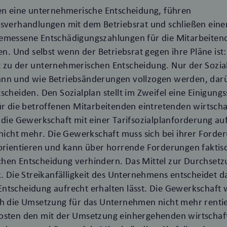
fen eine unternehmerische Entscheidung, führen
hsverhandlungen mit dem Betriebsrat und schließen einen
emessene Entschädigungszahlungen für die Mitarbeitend
ren. Und selbst wenn der Betriebsrat gegen ihre Pläne ist:
 zu der unternehmerischen Entscheidung. Nur der Sozial
ann und wie Betriebsänderungen vollzogen werden, dar
scheiden. Den Sozialplan stellt im Zweifel eine Einigung
ür die betroffenen Mitarbeitenden eintretenden wirtscha
 die Gewerkschaft mit einer Tarifsozialplanforderung auf 
 nicht mehr. Die Gewerkschaft muss sich bei ihrer Forde
 orientieren und kann über horrende Forderungen fakti
hen Entscheidung verhindern. Das Mittel zur Durchset
k. Die Streikanfälligkeit des Unternehmens entscheidet d
tscheidung aufrecht erhalten lässt. Die Gewerkschaft w
ch die Umsetzung für das Unternehmen nicht mehr rentier
osten den mit der Umsetzung einhergehenden wirtschaft