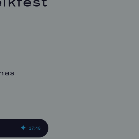
ikfest
mas
17
:
48