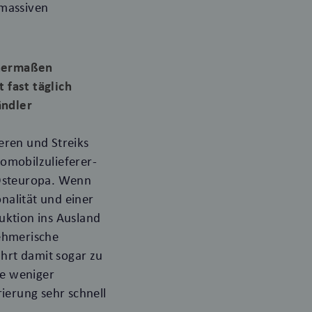
 massiven
chermaßen
 fast täglich
ändler
eren und Streiks
omobilzulieferer-
 Osteuropa. Wenn
onalität und einer
uktion ins Ausland
nehmerische
hrt damit sogar zu
ne weniger
ierung sehr schnell
.