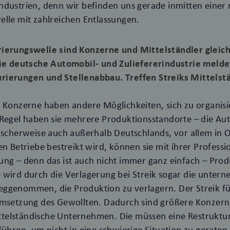
ndustrien, denn wir befinden uns gerade inmitten einer
elle mit zahlreichen Entlassungen.
rierungswelle sind Konzerne und Mittelständler glei
die deutsche Automobil- und Zuliefererindustrie meldet
rierungen und Stellenabbau. Treffen Streiks Mittelst
n Konzerne haben andere Möglichkeiten, sich zu organisi
 Regel haben sie mehrere Produktionsstandorte – die Aut
pischerweise auch außerhalb Deutschlands, vor allem in
en Betriebe bestreikt wird, können sie mit ihrer Professi
ung – denn das ist auch nicht immer ganz einfach – Prod
 wird durch die Verlagerung bei Streik sogar die unter
ggenommen, die Produktion zu verlagern. Der Streik fü
Umsetzung des Gewollten. Dadurch sind größere Konzer
mittelständische Unternehmen. Die müssen eine Restruktur
führen, um nicht in eine schwierige Situation zu geraten