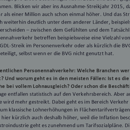
en. Blicken wir aber ins Ausnahme-Streikjahr 2015, d
r als einer Million auch schon einmal höher. Und das Str
h weiterhin deutlich unter dem anderer Länder, beispiel
rscheiden – zwischen dem Gefühlten und dem Tatsächli
nennahverkehr betreffen beispielsweise eine Vielzahl v
DL-Streik im Personenverkehr oder als kürzlich die BVG 
eteiligt, selbst wenn er die BVG nicht genutzt hat.
fentlichen Personennahverkehr: Welche Branchen we
t? Und worum geht es in den meisten Fällen: Ist es di
he bei vollem Lohnausgleich? Oder schon die Beschäf
age entfallen statistisch auf den Verkehrsbereich. Aber a
e wird mehr gestreikt. Dabei geht es im Bereich Verkehr 
um klassische Lohnerhöhungen in Flächentarifverträgen
r hier kürzlich auch deshalb höher, weil die Inflation be
ktroindustrie geht es zunehmend um Tarifsozialpläne. Di