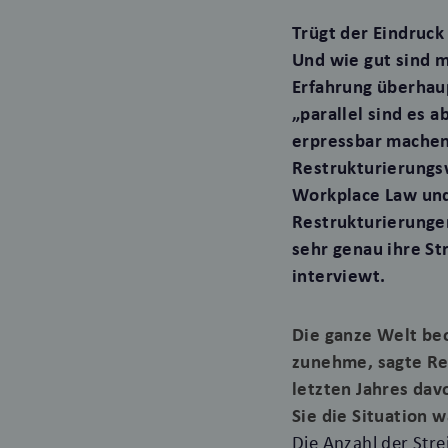
Trügt der Eindruc
Und wie gut sind 
Erfahrung überhaup
„parallel sind es 
erpressbar machen
Restrukturierungsw
Workplace Law und 
Restrukturierungen
sehr genau ihre St
interviewt.
Die ganze Welt beo
zunehme, sagte Re
letzten Jahres dav
Sie die Situation 
Die Anzahl der Str