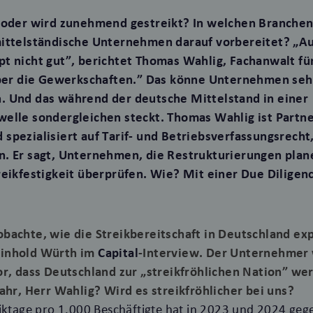
k oder wird zunehmend gestreikt? In welchen Branche
mittelständische Unternehmen darauf vorbereitet? „A
t nicht gut”, berichtet Thomas Wahlig, Fachanwalt für
aber die Gewerkschaften.” Das könne Unternehmen sehr
. Und das während der deutsche Mittelstand in einer
elle sondergleichen steckt. Thomas Wahlig ist Partne
spezialisiert auf Tarif- und Betriebsverfassungsrecht
. Er sagt, Unternehmen, die Restrukturierungen plane
reikfestigkeit überprüfen. Wie? Mit einer Due Diligen
bachte, wie die Streikbereitschaft in Deutschland ex
inhold Würth im
Capital
-
Interview. Der Unternehmer
or, dass Deutschland zur „streikfröhlichen Nation” w
wahr, Herr Wahlig? Wird es streikfröhlicher bei uns?
eiktage pro 1.000 Beschäftigte hat in 2023 und 2024 ge