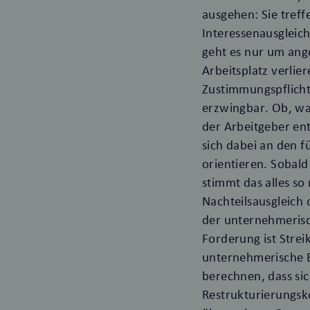
ausgehen: Sie tref
Interessenausgleic
geht es nur um ang
Arbeitsplatz verlie
Zustimmungspflicht
erzwingbar. Ob, w
der Arbeitgeber ent
sich dabei an den f
orientieren. Sobald
stimmt das alles so
Nachteilsausgleich
der unternehmerisc
Forderung ist Strei
unternehmerische En
berechnen, dass si
Restrukturierungsk