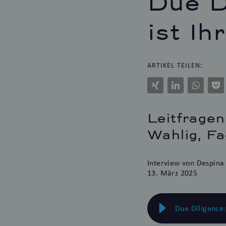
Due D
ist I
ARTIKEL TEILEN:
Xing
LinkedIn
WhatsAp
Po
Leitfrage
Wahlig, Fa
Interview
von Despina 
13. März 2025
Due Diligence: