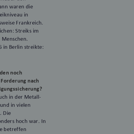
ann waren die
eikniveau in
sweise Frankreich.
chen: Streiks im
on Menschen.
in Berlin streikte:
rden noch
e Forderung nach
tigungssicherung?
uch in der Metall-
und in vielen
. Die
sonders hoch war. In
e betreffen