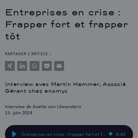
Entreprises en crise :
Frapper fort et frapper
tôt
PARTAGER L'ARTICLE :
Xing
LinkedIn
WhatsApp
Pocket
E-
Mail
Interview avec Martin Hammer, Associé
Gérant chez enomyc
Interview
de Anette von Löwenstern
13. juin 2024
Entreprises en crise : Frapper fort et frapper tôt
8
:
48