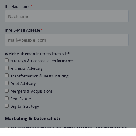
Ihr Nachname
*
Ihre E-Mail Adresse
*
Welche Themen interessieren Sie?
Strategy & Corporate Performance
Financial Advisory
Transformation & Restructuring
Debt Advisory
Mergers & Acquisitions
Real Estate
Digital Strategy
Marketing & Datenschutz
Ich möchte den enomyc Newsletter erhalten und akzeptiere die
Erfolgsmessung sowie die Datenschutzerklärung.
*