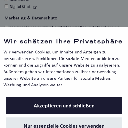
Digital Strategy
Marketing & Datenschutz
Ich möchte den enomyc Newsletter erhalten und akzeptiere die
Erfolgsmessung sowie die Datenschutzerklärung.
*
Wir schätzen Ihre Privatsphäre
Sie können den Newsletter jederzeit über den Abbestellen-
Link in der Fußzeile jeder E-Mail oder per Mail an
kontakt@enomyc.com abbestellen. Unsere
Wir verwenden Cookies, um Inhalte und Anzeigen zu
Datenschutzbestimmungen
können Sie hier lesen.
personalisieren, Funktionen für soziale Medien anbieten zu
können und die Zugriffe auf unsere Website zu analysieren.
Außerdem geben wir Informationen zu Ihrer Verwendung
unserer Website an unsere Partner für soziale Medien,
Werbung und Analysen weiter.
Akzeptieren und schließen
zur Blogübersicht ›
Nur essenzielle Cookies verwenden