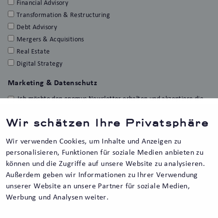
Financial Advisory
Transformation & Restructuring
Debt Advisory
Mergers & Acquisitions
Real Estate
Digital Strategy
Marketing & Datenschutz
Ich möchte den enomyc Newsletter erhalten und akzeptiere die
Erfolgsmessung sowie die Datenschutzerklärung.
*
Wir schätzen Ihre Privatsphäre
Sie können den Newsletter jederzeit über den Abbestellen-
Link in der Fußzeile jeder E-Mail oder per Mail an
kontakt@enomyc.com abbestellen. Unsere
Wir verwenden Cookies, um Inhalte und Anzeigen zu
Datenschutzbestimmungen
können Sie hier lesen.
personalisieren, Funktionen für soziale Medien anbieten zu
können und die Zugriffe auf unsere Website zu analysieren.
Außerdem geben wir Informationen zu Ihrer Verwendung
unserer Website an unsere Partner für soziale Medien,
Werbung und Analysen weiter.