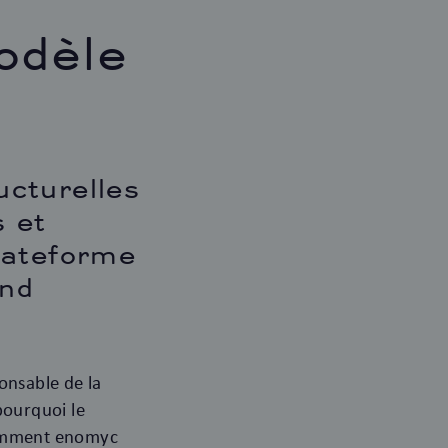
odèle
cturelles
s et
lateforme
and
onsable de la
pourquoi le
comment enomyc